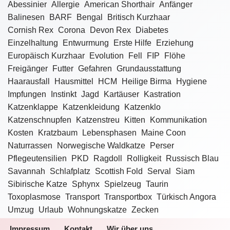
Abessinier
Allergie
American Shorthair
Anfänger
Balinesen
BARF
Bengal
Britisch Kurzhaar
Cornish Rex
Corona
Devon Rex
Diabetes
Einzelhaltung
Entwurmung
Erste Hilfe
Erziehung
Europäisch Kurzhaar
Evolution
Fell
FIP
Flöhe
Freigänger
Futter
Gefahren
Grundausstattung
Haarausfall
Hausmittel
HCM
Heilige Birma
Hygiene
Impfungen
Instinkt
Jagd
Kartäuser
Kastration
Katzenklappe
Katzenkleidung
Katzenklo
Katzenschnupfen
Katzenstreu
Kitten
Kommunikation
Kosten
Kratzbaum
Lebensphasen
Maine Coon
Naturrassen
Norwegische Waldkatze
Perser
Pflegeutensilien
PKD
Ragdoll
Rolligkeit
Russisch Blau
Savannah
Schlafplatz
Scottish Fold
Serval
Siam
Sibirische Katze
Sphynx
Spielzeug
Taurin
Toxoplasmose
Transport
Transportbox
Türkisch Angora
Umzug
Urlaub
Wohnungskatze
Zecken
Impressum
Kontakt
Wir über uns