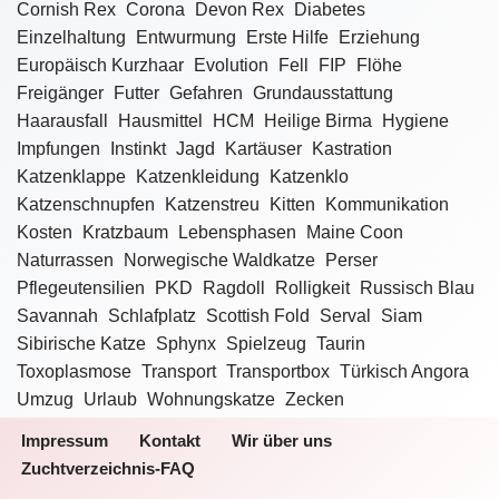
Cornish Rex
Corona
Devon Rex
Diabetes
Einzelhaltung
Entwurmung
Erste Hilfe
Erziehung
Europäisch Kurzhaar
Evolution
Fell
FIP
Flöhe
Freigänger
Futter
Gefahren
Grundausstattung
Haarausfall
Hausmittel
HCM
Heilige Birma
Hygiene
Impfungen
Instinkt
Jagd
Kartäuser
Kastration
Katzenklappe
Katzenkleidung
Katzenklo
Katzenschnupfen
Katzenstreu
Kitten
Kommunikation
Kosten
Kratzbaum
Lebensphasen
Maine Coon
Naturrassen
Norwegische Waldkatze
Perser
Pflegeutensilien
PKD
Ragdoll
Rolligkeit
Russisch Blau
Savannah
Schlafplatz
Scottish Fold
Serval
Siam
Sibirische Katze
Sphynx
Spielzeug
Taurin
Toxoplasmose
Transport
Transportbox
Türkisch Angora
Umzug
Urlaub
Wohnungskatze
Zecken
Impressum
Kontakt
Wir über uns
Zuchtverzeichnis-FAQ