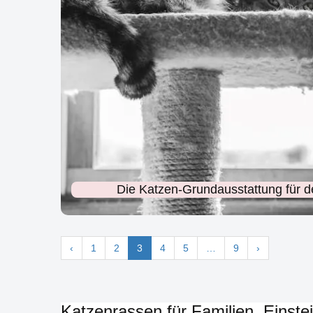
Die Katzen-Grundausstattung für de
‹
1
2
3
4
5
…
9
›
Katzenrassen für Familien, Einste