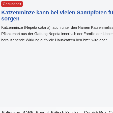
Gesundheit
Katzenminze kann bei vielen Samtpfoten 
sorgen
Katzenminze (Nepeta cataria), auch unter den Namen Katzenmelisse,
Pflanzenart aus der Gattung Nepeta innerhalb der Familie der Lippenbl
berauschende Wirkung auf viele Hauskatzen berühmt, wird aber …
Balinesen
BARF
Bengal
Britisch Kurzhaar
Cornish Rex
C