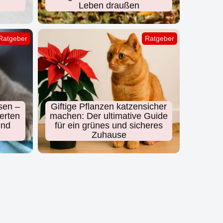
Leben draußen
Ratgeber
Ratgeber
sen –
Giftige Pflanzen katzensicher
erten
machen: Der ultimative Guide
und
für ein grünes und sicheres
Zuhause