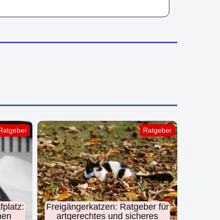
Ratgeber
Ratgeber
fplatz:
Freigängerkatzen: Ratgeber für
men
artgerechtes und sicheres