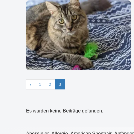
‹
1
2
3
Es wurden keine Beiträge gefunden.
Abessinier
Allergie
American Shorthair
Anfänger